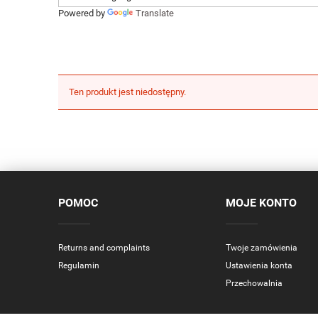
Powered by
Translate
Ten produkt jest niedostępny.
POMOC
MOJE KONTO
Returns and complaints
Twoje zamówienia
Regulamin
Ustawienia konta
Przechowalnia