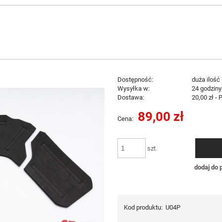
Dostępność:
duża ilość
Wysyłka w:
24 godziny
Dostawa:
20,00 zł
- 
89,00 zł
Cena:
Cena nie zawier
płatności
szt.
dodaj do 
Kod produktu:
U04P