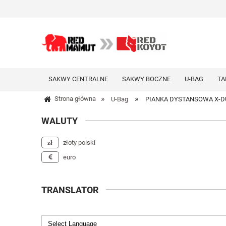
SAKWY CENTRALNE
SAKWY BOCZNE
U-BAG
TA
»
»
Strona główna
U-Bag
PIANKA DYSTANSOWA X-D
WALUTY
złoty polski
euro
TRANSLATOR