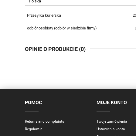
KOSZTÓW PŁATNOŚCI
Przesyłka kurierska
20
odbiór osobisty
(odbiór w siedzibie firmy)
OPINIE O PRODUKCIE (0)
POMOC
MOJE KONTO
Returns and complaints
Twoje zamówienia
Regulamin
Ustawienia konta